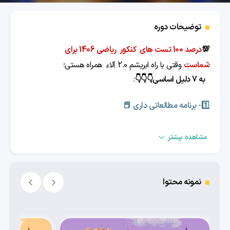
توضیحات دوره
💯
درصد 100 تست های کنکور ریاضی 1406 برای
شماست
وقتی با راه ابریشم 2.0 آلاء
همراه هستی؛
به
7 دلیل اساسی👇👇👇
:
1️⃣- برنامه مطالعاتی داری 📕
پس خیالت راحته تو یک سال همه نکات کاملا کنکوری از زیر
مشاهده بیشتر
صفر آموزش میبینی و به تسلط 100 می‌رسی
2️⃣-کلاس ویدیویی آموزش جامع کنکور داری
📒
نمونه محتوا
درنتیجه تمام و کمال نکات هر درس بهت طوری آموزش داده
میشه که تازه میفهمی چی به چیه.