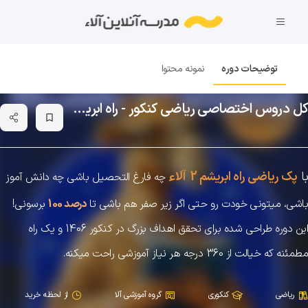
توضیحات دوره
نمونه محتوا
کل دروس اختصاصی ریاضی کنکور - راه ابریشم 2.0
bookmark_border
ء
با
پک ریاضی راه ابریشم 2
آلا
چه فارغ التحصیل باشی چه دانش آموز
باشی، میتونی خودت رو حتی اگر زیر صفر هم باشی تا
درصد 100
برسونی!
این دوره طراحی شده برای تحقق اهداف بزرگ در کنکور 1406 و یک راه
مطمئنه که خیالت از 360 درجه هر نیاز آموزشی راحت میکنه.
ریاضی
کنکوری
گروه آموزشی آلا
از لحظه خرید