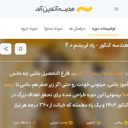
توضیحات دوره
سرفصل ها
نمونه محتوا
نمونه جزوه
هندسه کنکور - راه ابریشم 2.0
bookmark_border
ء
با
هندسه راه ابریشم 2
آلا
فارغ التحصیل باشی چه دانش
چه
آموز باشی، میتونی خودت رو حتی اگر زیر صفر هم باشی تا
درصد
100
برسونی! این دوره طراحی شده برای تحقق اهداف بزرگ در
کنکور 1406 و یک راه مطمئنه که خیالت از 360 درجه هر نیاز
آموزشی راحت میکنه.
ریاضی
کنکوری
وحید کبریایی
از لحظه خرید