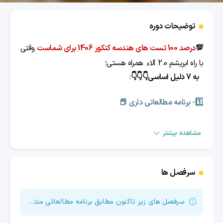
توضیحات دوره
💯
درصد 100 تست های هندسه کنکور 1406 برای شماست
وقتی
با راه ابریشم 2.0 آلاء
همراه هستی؛
به
7 دلیل اساسی👇👇👇
:
1️⃣- برنامه مطالعاتی داری 📕
پس خیالت راحته تو یک سال همه نکات کاملا کنکوری از زیر
مشاهده بیشتر
صفر آموزش میبینی و به تسلط 100 می‌رسی
سرفصل ها
2️⃣-کلاس ویدیویی آموزش جامع کنکور داری
📒
درنتیجه تمام و کمال نکات هر درس بهت طوری آموزش داده
سرفصل های زیر تاکنون مطابق برنامه مطالعاتی منتشر شده است.
میشه که تازه میفهمی چی به چیه.