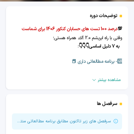
توضیحات دوره
💯
درصد 100 تست های حسابان کنکور 1406 برای شماست
وقتی با راه ابریشم 2.0 آلاء
همراه هستی؛
به
7 دلیل اساسی👇👇👇
:
1️⃣- برنامه مطالعاتی داری 📕
پس خیالت راحته تو یک سال همه نکات کاملا کنکوری از زیر
مشاهده بیشتر
صفر آموزش میبینی و به تسلط 100 می‌رسی
سرفصل ها
2️⃣-کلاس ویدیویی آموزش جامع کنکور داری
📒
درنتیجه تمام و کمال نکات هر درس بهت طوری آموزش داده
سرفصل های زیر تاکنون مطابق برنامه مطالعاتی منتشر شده است.
میشه که تازه میفهمی چی به چیه.