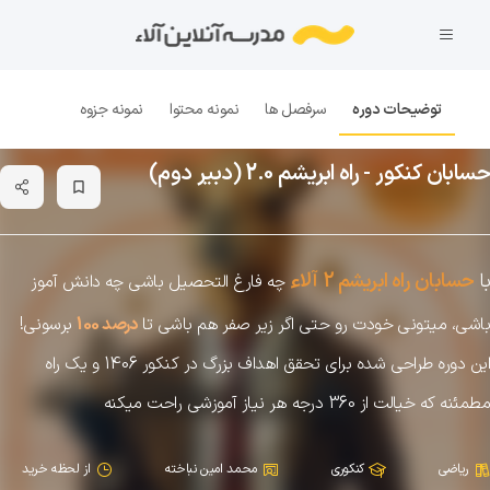
توضیحات دوره
سرفصل ها
نمونه محتوا
نمونه جزوه
حسابان کنکور - راه ابریشم 2.0 (دبیر دوم)
bookmark_border
ء
با
حسابان راه ابریشم 2
آلا
چه فارغ التحصیل باشی چه دانش آموز
باشی، میتونی خودت رو حتی اگر زیر صفر هم باشی تا
درصد 100
برسونی!
این دوره طراحی شده برای تحقق اهداف بزرگ در کنکور 1406 و یک راه
مطمئنه که خیالت از 360 درجه هر نیاز آموزشی راحت میکنه
ریاضی
کنکوری
محمد امین نباخته
از لحظه خرید