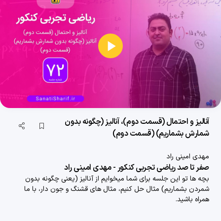
الگو و دنباله (قسمت سوم)، دنبالۀ هندسی
28 دقیقه
1400/08/29
الگو و دنباله (قسمت چهارم)، دنبالۀ هندسی و مسائل تلفیقی دنباله حسابی و هندسی
پخش
23 دقیقه
1400/08/29
ویدیو
آمار (قسمت اول)، تعریف آمار و نکات
34 دقیقه
1400/08/29
آمار (قسمت دوم)، حل تست (شاخص های مرکزی)
آنالیز و احتمال (قسمت دوم)، آنالیز (چگونه بدون
شمارش بشماریم) (قسمت دوم)
28 دقیقه
1400/08/29
مهدی امینی راد
آمار (قسمت سوم)، حل تست (شاخص های پراکندگی)
صفر تا صد ریاضی تجربی کنکور - مهدی امینی راد
26 دقیقه
1400/08/29
بچه ها تو این جلسه برای شما میخوایم از آنالیز (یعنی چگونه بدون
شمردن بشماریم) مثال حل کنیم، مثال های قشنگ و جون دار، با ما
مقاطع مخروطی (قسمت اول)، دوران و برش
همراه باشید.
32 دقیقه
1400/08/29