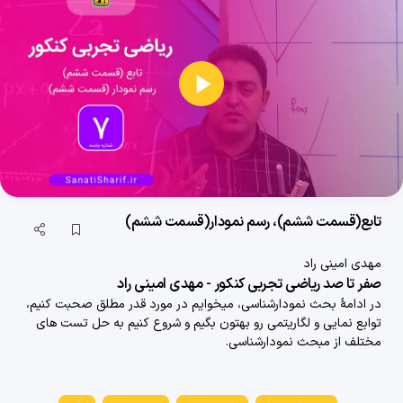
پخش
ویدیو
تابع(قسمت ششم)، رسم نمودار(قسمت ششم)
بررسی منابع درس ریاضی کنکور تجربی نظام جدید
مهدی امینی راد
23 دقیقه
1400/08/29
صفر تا صد ریاضی تجربی کنکور - مهدی امینی راد
در ادامۀ بحث نمودارشناسی، میخوایم در مورد قدر مطلق صحبت کنیم،
تابع (قسمت اول)، نمودار شناسی (قسمت اول)
توابع نمایی و لگاریتمی رو بهتون بگیم و شروع کنیم به حل تست های
34 دقیقه
1400/08/29
مختلف از مبحث نمودارشناسی.
تابع (قسمت دوم)، نمودار شناسی (قسمت دوم)