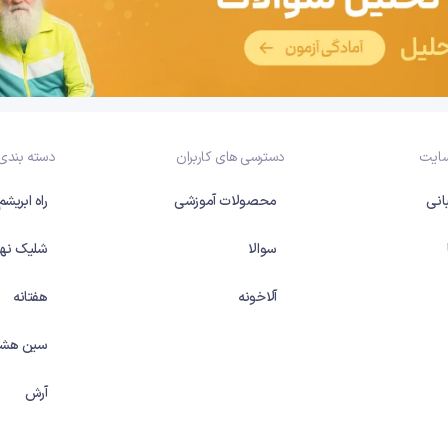
سایت
دسترسی های کاربران
دسته بندی
انی
محصولات آموزشی
راه ابریشم
سوالا
شلیک نها
آلاخونه
هفتانه
سین هشت
آرش