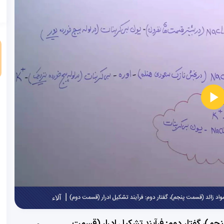
و
م)، گفتار دوم: فرآیند تشکیل ادرار (قسمت