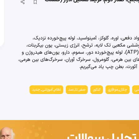
د دفعی، اوره، گلوکز، آمینواسید، لوله پیچ‌خورده نزدیک،
پوششی مکعبی تک لایه، ترشح، انرژی زیستی، یون بیکربنات،
بازجذب با صرف انرژی (ATP)، بازجذب بدون صرف انرژی (ATP)، لوله پیچ‌خورده دور، سموم، دارو، یون‌های هیدروژن و
‌کننده، سیاهرگ‌های بین هرمی، گلومرول، سرخرگ آوران، سرخرگ‌های بین هرمی،
، آئورت، بطن چپ
یاد می‌گیریم.
سی
جلال_موقاری
کنکور
صفر_تا_صد
نظام_آموزشی_جدید