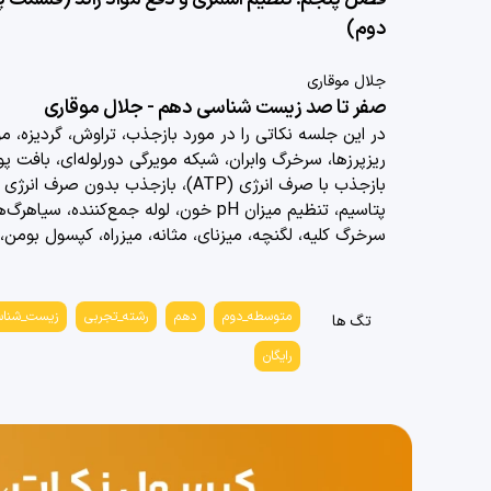
دوم)
جلال موقاری
صفر تا صد زیست شناسی دهم - جلال موقاری
در این جلسه نکاتی را در مورد
بازجذب، تراوش، گردیزه، موا
ریزپرزها، سرخرگ وابران، شبکه مویرگی دورلوله‌ای، بافت 
پتاسیم، تنظیم میزان pH خون، لوله جمع
سرخرگ کلیه، لگنچه، میزنای، مثانه، میزراه، کپسول بومن
متوسطه_دوم
دهم
رشته_تجربی
زیست_شنا
تگ ها
رایگان