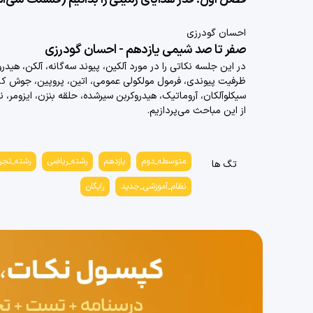
احسان گودرزی
صفر تا صد شیمی یازدهم - احسان گودرزی
در این جلسه نکاتی را در مورد
آلکین، پیوند سه‌گانه، آلکن،
هیدرو
ظرفیت پیوندی، فرمول مولکولی عمومی، اتین، پروپین، جوش کار
سیکلوآلکان، آروماتیک، هیدروکربن سیرشده، حلقه بنزن، ایزومر، ن
از این مباحث می‌پردازیم.
متوسطه_دوم
یازدهم
رشته_ریاضی
رشته_تجر
تگ ها
نظام_آموزشی_جدید
رایگان