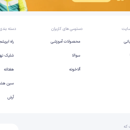
سایت
دسترسی های کاربران
دسته بندی
انی
محصولات آموزشی
راه ابریشم
سوالا
شلیک نها
آلاخونه
هفتانه
سین هشت
آرش
 که