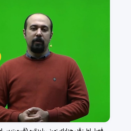
پخش
ویدی
فصل اول: قدر هدایای زمینی را بدانیم (قسمت سی‌ام)