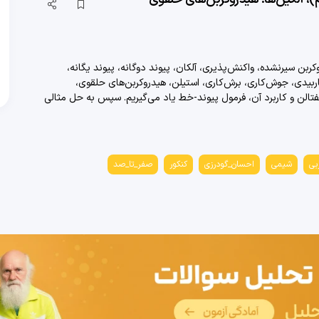
کربن
سیرنشده، واکنش‌پذیری، آلکان، پیوند دوگانه، پیوند یگانه،
بیدی، جوش‌کاری، برش‌کاری، استیلن، هیدروکربن‌های حلقوی،
فتالن و کاربرد آن، فرمول پیوند-خط
یاد می‌گیریم.
سپس به حل مثالی
بی
شیمی
احسان_گودرزی
کنکور
صفر_تا_صد