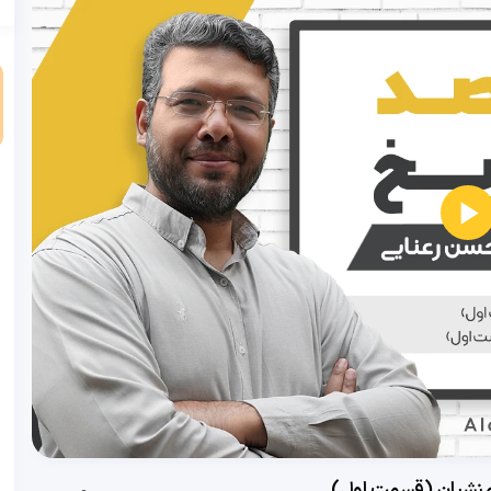
و
امنشیان (قسمت اول)