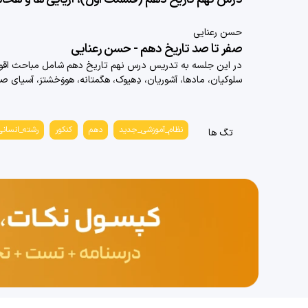
حسن رعنایی
صفر تا صد تاریخ دهم - حسن رعنایی
در این جلسه به تدریس درس نهم تاریخ دهم شامل مباحث اقوام 
سلوکیان، مادها، آشوریان، دِهیوک، هگمتانه، هووَخشترَ، آسیای
نظام_آموزشی_جدید
دهم
کنکور
رشته_انسانی
تگ ها