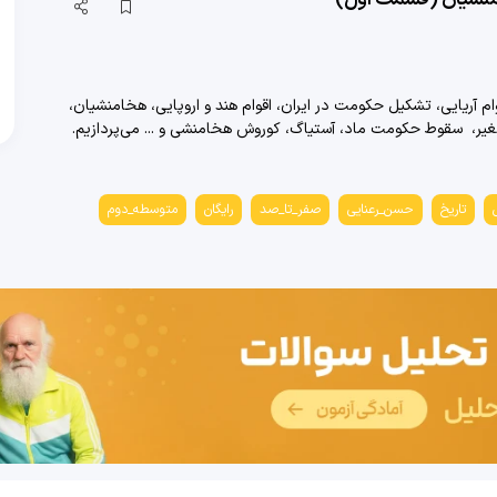
آریایی، تشکیل حکومت در ایران، اقوام هند و اروپایی، هخامنشیان،
 صغیر، سقوط حکومت ماد، آستیاگ، کوروش هخامنشی و ... می‌پردازیم.
تاریخ
حسن_رعنایی
صفر_تا_صد
رایگان
متوسطه_دوم