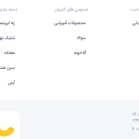
سایت
دسترسی های کاربران
دسته بندی
انی
محصولات آموزشی
راه ابریشم
سوالا
شلیک نها
آلاخونه
هفتانه
سین هشت
آرش
 که
ٔ عدالت آموزشی ایجاد شده و فعالیت خود را رسماً در سال ۱۳۹۲
انه صوتی و