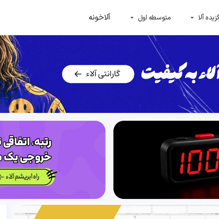
آلاخونه
زیده آلا
متوسطه اول
arrow_drop_down
arrow_drop_down