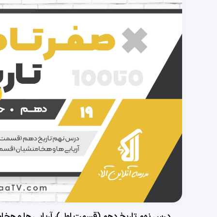
پخش
ویدی
درس نهم تاریخ دهم (قسمت اول)، آریایی ها و هخ