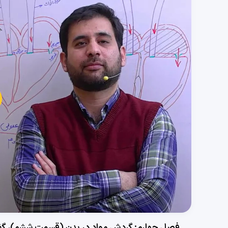
پخش
ویدی
فصل چهارم: گردش مواد در بدن (قسمت ششم)، گفتار 1: قلب (برون‌ده قلبی و نوار