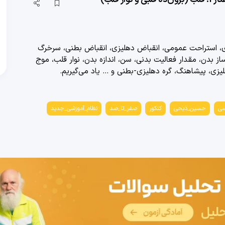
ای، استراحت عمومی، انقباض دهلیزی، انقباض بطنی، سرخرگ
بدن، مقدار فعالیت بدنی، سن، اندازه بدن، نوار قلب، موج
یاد می‌گیریم.
سی
حسین_ذبحی
کنکور
صفر_تا_صد
نظام_آموزشی_جدید