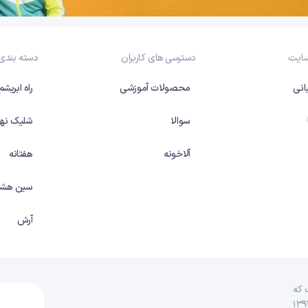
سایت
دسترسی های کاربران
دسته بندی
انی
محصولات آموزشی
راه ابریشم
سوالا
شلیک نها
آلاخونه
هفتانه
سین هشت
آرش
 که
ٔ عدالت آموزشی ایجاد شده و فعالیت خود را رسماً در سال ۱۳۹۲