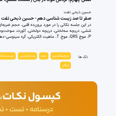
حسین ذبحی تفت
صفر تا صد زیست شناسی دهم - حسین ذبحی تفت
در این جلسه نکاتی را در مورد
برون‌ده قلبی، حجم ضربه‌
ششی، دریچه سه‌لختی، دریچه دولختی، آئورت، سوخت‌وساز 
P، موج QRS، موج T، ماهیت الکتریکی، گره سینوسی-دهلیزی، پیشاهنگ، گره دهلیزی-بطنی و ...
متوسطه_دوم
دهم
رشته_تجربی
زیست_شنا
تگ ها
رایگان