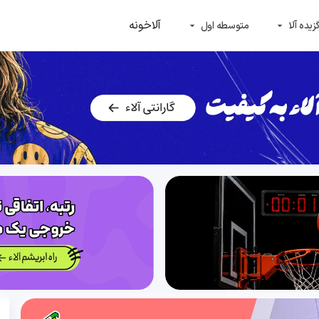
آلاخونه
زیده آلا
متوسطه اول
arrow_drop_down
arrow_drop_down