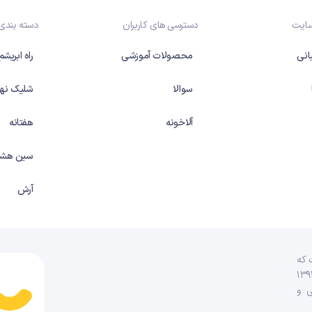
سایت
دسترسی های کاربران
دسته بندی
انی
محصولات آموزشی
راه ابریشم
سوالا
شلیک نها
آلاخونه
هفتانه
سین هشت
آرش
 که
ٔ عدالت آموزشی ایجاد شده و فعالیت خود را رسماً در سال ۱۳۹۲
انه صوتی و