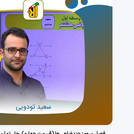
پخش
ویدی
فصل سوم: چندضلعی‌ها (قسمت چهارم), حل تمار