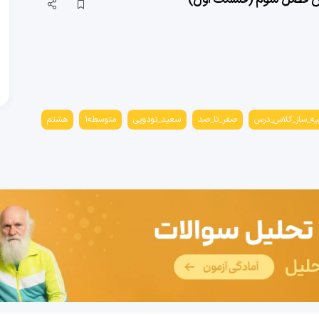
یه_ساز_کلاس_درس
صفر_تا_صد
سعید_تودویی
متوسطه1
هشتم