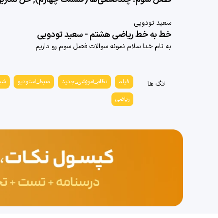
سعید تودویی
خط به خط ریاضی هشتم - سعید تودویی
به نام خدا سلام نمونه سوالات فصل سوم رو داریم
فیلم
نظام_آموزشی_جدید
ضبط_استودیو
شب
تگ ها
ریاضی