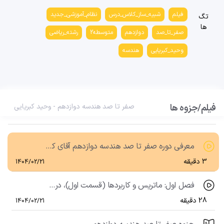
فیلم
شبیه_ساز_کلاس_درس
نظام_آموزشی_جدید
تگ
ها
صفر_تا_صد
دوازدهم
متوسطه2
رشته_ریاضی
وحید_کبریایی
هندسه
فیلم/جزوه ها
صفر تا صد هندسه دوازدهم - وحید کبریایی
معرفی دوره صفر تا صد هندسه دوازدهم آقای کبریایی
3 دقیقه
1404/02/21
فصل اول: ماتریس و کاربردها (قسمت اول)، درس اول: ماتریس و اعمال روی ماتریس‌ها (قسمت اول)
28 دقیقه
1404/02/21