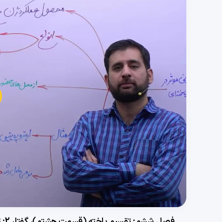
پخش
ویدی
فصل ششم: تقسیم یاخته (قسمت هشتم)، گفتار 2: تنظیم تقسیم یاخته