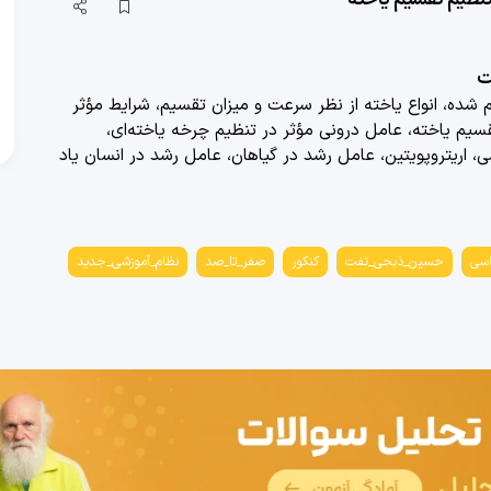
ت
م شده، انواع یاخته از نظر سرعت و میزان تقسیم، شرایط مؤثر
سیم یاخته، عامل درونی مؤثر در تنظیم چرخه یاخته‌ای،
ی، اریتروپویتین، عامل رشد در گیاهان، عامل رشد در انسان
یاد
اسی
حسین_ذبحی_تفت
کنکور
صفر_تا_صد
نظام_آموزشی_جدید