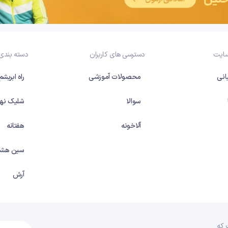
سایت
دسترسی های کاربران
دسته بندی
انی
محصولات آموزشی
راه ابریشم
سوالا
شلیک نها
آلاخونه
هفتانه
سین هشت
آرش
 که