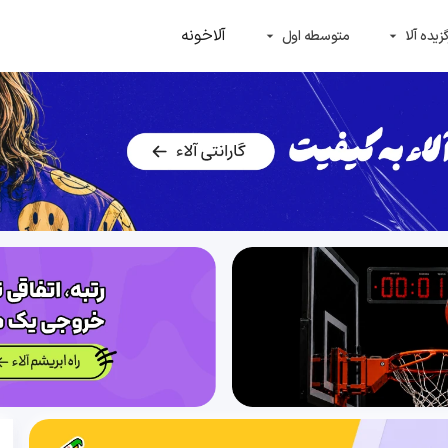
آلاخونه
زیده آلا
متوسطه اول
arrow_drop_down
arrow_drop_down