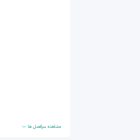
✅ اگه سر آزمون وقت کم میاری
✅ اگه مفاهیم رو خوندی ولی تست
✅ اگه استرس آزمون داری و دنبال 
مشاهده سرفصل ها