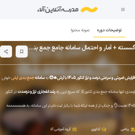
توضیحات دوره
نمونه محتوا
گسسته + آمار و احتمال سامانه جامع جمع بندی آرش 1405
bookmark_border
افزایش ضربتی و سرعتی درصد و تراز کنکور 1405 با آرش🔥😎
به
سامانه
جمع بندی آرش
خوش
اومدی؛ تنها سامانه جمع بندی کشور🥇 که سریع ترین راه
رشد انفجاری تراز و درصدت
در کنکور
1405 هست👌 و جذاب تر از همه اینکه شما با یکبار ثبت نام در این سامانه، به همممممممه
جمع بندی های موجود در آلا دسترسی داری🎁
شک نکن که بعد از کنکورت، آرش رو به همه
ریاضی
کنکوری
گروه آموزشی آلا
معرفی میکنی