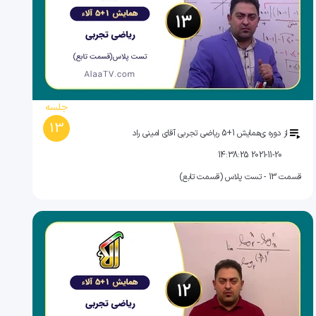
جلسه
13
از دوره ی
همایش 1+5 ریاضی تجربی آقای امینی راد
2021-11-20 14:38:25
قسمت 13 - تست پلاس (قسمت تابع)