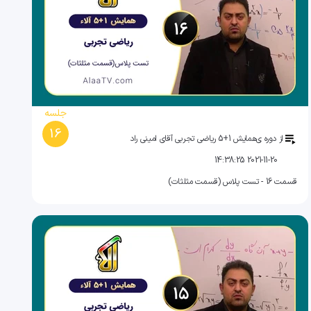
جلسه
16
از دوره ی
همایش 1+5 ریاضی تجربی آقای امینی راد
2021-11-20 14:38:25
قسمت 16 - تست پلاس (قسمت مثلثات)