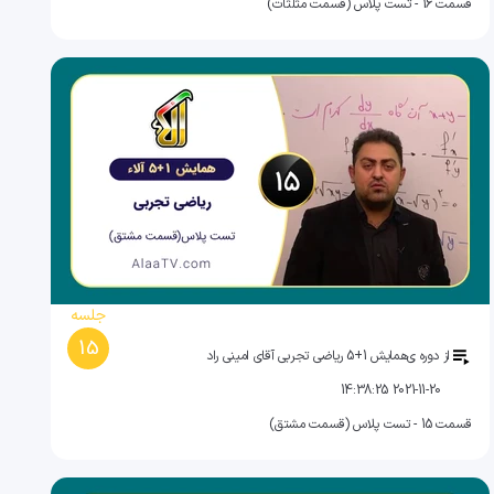
قسمت 16 - تست پلاس (قسمت مثلثات)
جلسه
15
از دوره ی
همایش 1+5 ریاضی تجربی آقای امینی راد
2021-11-20 14:38:25
قسمت 15 - تست پلاس (قسمت مشتق)