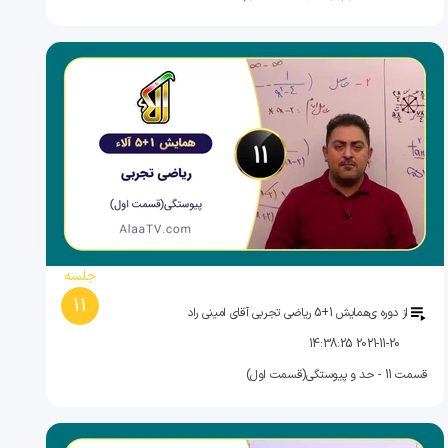
جلسه
11
از دوره ی
همایش 1+5 ریاضی تجربی آقای امینی راد
2021-11-20 14:38:25
قسمت 11 - حد و پیوستگی(قسمت اول)