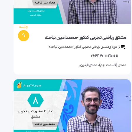
جلسه
9
مشتق ریاضی تجربی کنکور -محمدامین نباخته
از دوره ی
مشتق ریاضی تجربی کنکور -محمدامین نباخته
2025-01-11 09:42:40
مشتق (قسمت نهم)، مشتق‌ناپذیری