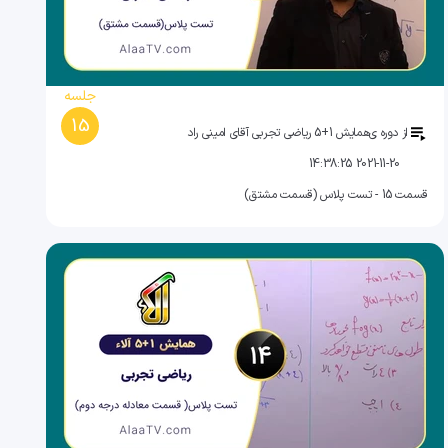
جلسه
15
از دوره ی
همایش 1+5 ریاضی تجربی آقای امینی راد
2021-11-20 14:38:25
قسمت 15 - تست پلاس (قسمت مشتق)