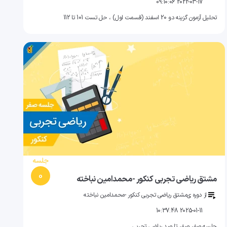
2022-03-17 09:10:06
تحلیل آزمون گزینه دو 20 اسفند (قسمت اول) ، حل تست 101 تا 112
جلسه
0
مشتق ریاضی تجربی کنکور -محمدامین نباخته
از دوره ی
مشتق ریاضی تجربی کنکور -محمدامین نباخته
2025-01-11 10:37:48
جلسه صفر صفر تا صد ریاضی تجربی