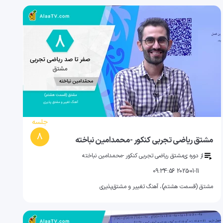
جلسه
8
مشتق ریاضی تجربی کنکور -محمدامین نباخته
از دوره ی
مشتق ریاضی تجربی کنکور -محمدامین نباخته
2025-01-11 09:34:56
مشتق (قسمت هشتم)، آهنگ تغییر و مشتق‌پذیری