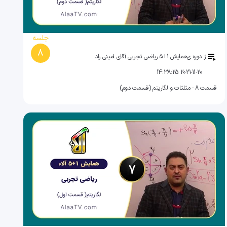
جلسه
8
از دوره ی
همایش 1+5 ریاضی تجربی آقای امینی راد
2021-11-20 14:38:25
قسمت 8 - مثلثات و لگاریتم (قسمت دوم)