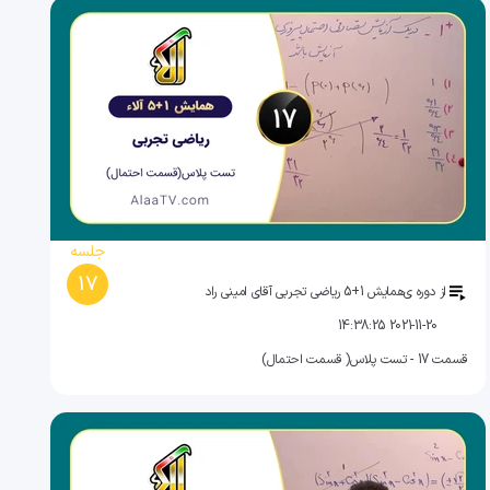
جلسه
17
از دوره ی
همایش 1+5 ریاضی تجربی آقای امینی راد
2021-11-20 14:38:25
قسمت 17 - تست پلاس( قسمت احتمال)