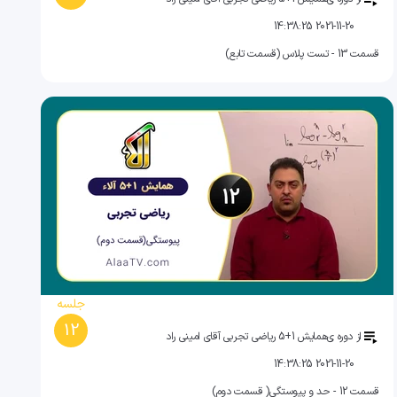
2021-11-20 14:38:25
قسمت 13 - تست پلاس (قسمت تابع)
جلسه
12
از دوره ی
همایش 1+5 ریاضی تجربی آقای امینی راد
2021-11-20 14:38:25
قسمت 12 - حد و پیوستگی( قسمت دوم)