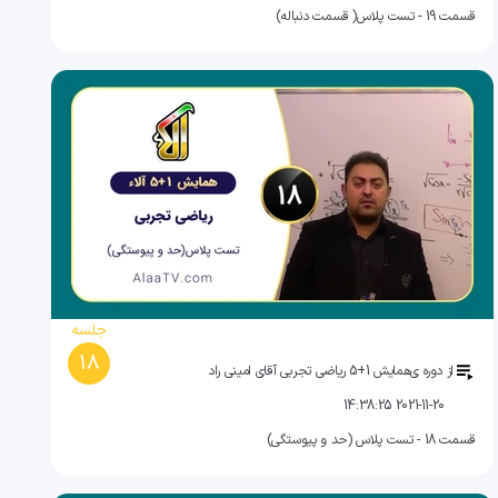
قسمت 19 - تست پلاس( قسمت دنباله)
جلسه
18
از دوره ی
همایش 1+5 ریاضی تجربی آقای امینی راد
2021-11-20 14:38:25
قسمت 18 - تست پلاس (حد و پیوستگی)