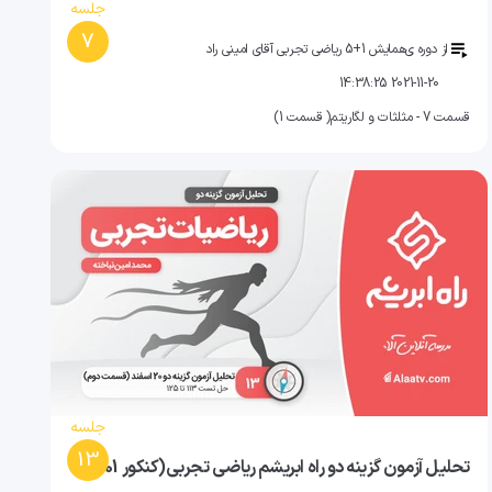
جلسه
7
از دوره ی
همایش 1+5 ریاضی تجربی آقای امینی راد
2021-11-20 14:38:25
قسمت 7 - مثلثات و لگاریتم( قسمت 1)
جلسه
13
تحلیل آزمون گزینه دو راه ابریشم ریاضی تجربی(کنکور 1401)