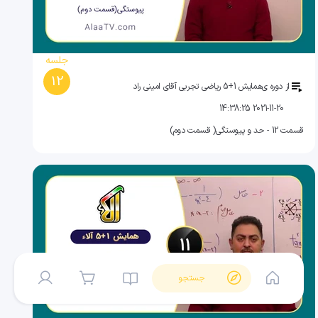
جلسه
12
از دوره ی
همایش 1+5 ریاضی تجربی آقای امینی راد
2021-11-20 14:38:25
قسمت 12 - حد و پیوستگی( قسمت دوم)
جستجو