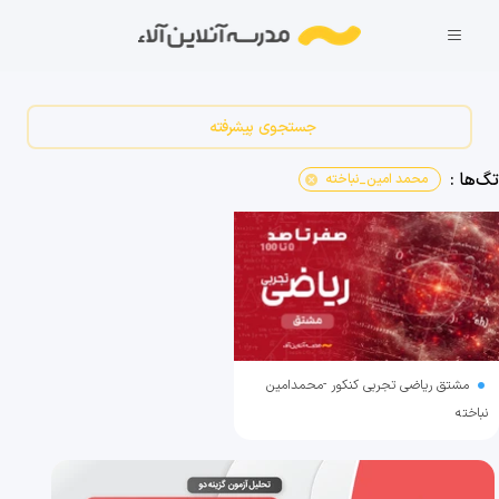
جستجوی پیشرفته
تگ‌ها :
محمد امین_نباخته
cancel
مشتق ریاضی تجربی کنکور -محمدامین
نباخته