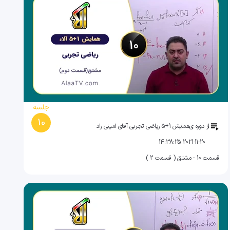
جلسه
10
از دوره ی
همایش 1+5 ریاضی تجربی آقای امینی راد
2021-11-20 14:38:25
قسمت 10 - مشتق ( قسمت 2 )