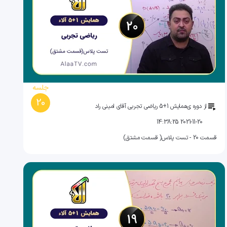
جلسه
20
از دوره ی
همایش 1+5 ریاضی تجربی آقای امینی راد
2021-11-20 14:38:25
قسمت 20 - تست پلاس( قسمت مشتق)