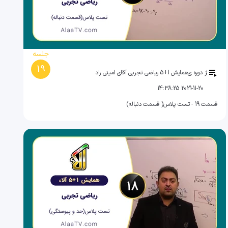
جلسه
19
از دوره ی
همایش 1+5 ریاضی تجربی آقای امینی راد
2021-11-20 14:38:25
قسمت 19 - تست پلاس( قسمت دنباله)