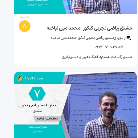
جلسه
8
مشتق ریاضی تجربی کنکور -محمدامین نباخته
از دوره ی
مشتق ریاضی تجربی کنکور -محمدامین نباخته
2025-01-11 09:34:56
مشتق (قسمت هشتم)، آهنگ تغییر و مشتق‌پذیری