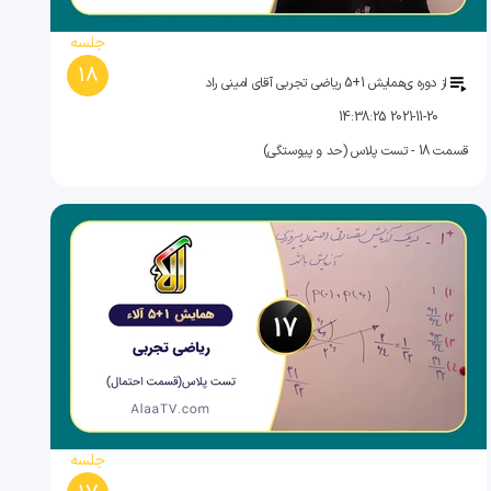
جلسه
18
از دوره ی
همایش 1+5 ریاضی تجربی آقای امینی راد
2021-11-20 14:38:25
قسمت 18 - تست پلاس (حد و پیوستگی)
جلسه