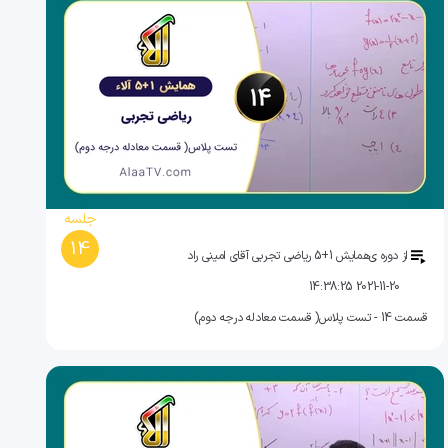
جلسه
14
از دوره ی
همایش 1+5 ریاضی تجربی آقای امینی راد
2021-11-20 14:38:25
قسمت 14 - تست پلاس( قسمت معادله درجه دوم)