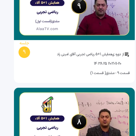
جلسه
9
از دوره ی
همایش 1+5 ریاضی تجربی آقای امینی راد
2021-11-20 14:38:25
قسمت 9 - مشتق( قسمت 1)