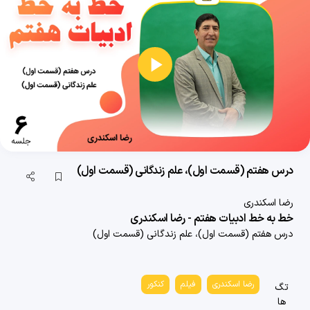
پخش
ویدیو
جلسه صفر ، معرفی
4 دقیقه
1400/08/29
درس اول، زنگ آفرینش
درس هفتم (قسمت اول)، علم زندگانی (قسمت اول)
35 دقیقه
1400/08/29
رضا اسکندری
خط به خط ادبیات هفتم - رضا اسکندری
درس دوم، چشمه معرفت
درس هفتم (قسمت اول)، علم زندگانی (قسمت اول)
32 دقیقه
1400/08/29
درس سوم، نسل آینده ساز
رضا اسکندری
فیلم
کنکور
تگ
36 دقیقه
1400/08/29
ها